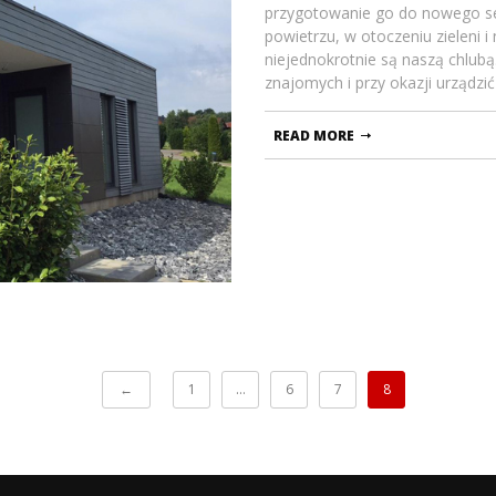
przygotowanie go do nowego se
powietrzu, w otoczeniu zieleni 
niejednokrotnie są naszą chlub
znajomych i przy okazji urządzić 
READ MORE
←
1
…
6
7
8