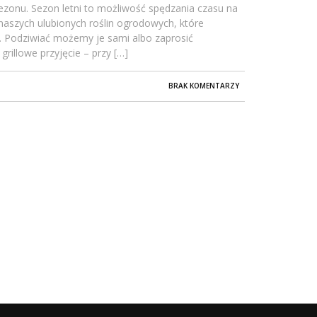
zonu. Sezon letni to możliwość spędzania czasu na
i naszych ulubionych roślin ogrodowych, które
ą. Podziwiać możemy je sami albo zaprosić
grillowe przyjęcie – przy […]
BRAK KOMENTARZY