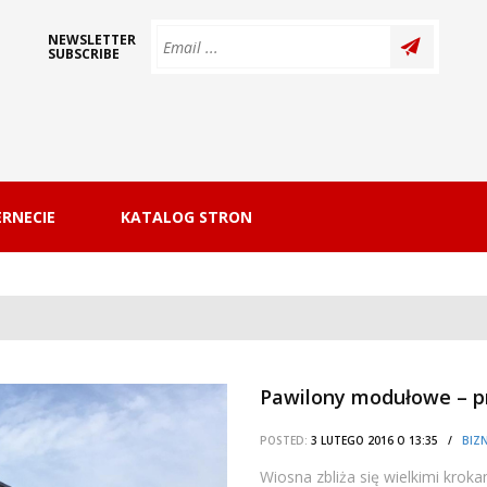
NEWSLETTER
SUBSCRIBE
RNECIE
KATALOG STRON
Pawilony modułowe – p
POSTED:
3 LUTEGO 2016 O 13:35 /
BIZN
Wiosna zbliża się wielkimi krok