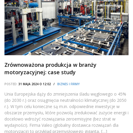
Zrównoważona produkcja w branży
motoryzacyjnej: case study
POSTED:
31 MAJA 2024 O 12:02 /
BIZNES I FIRMY
Unia Europejska dąży do zmniejszenia śladu węglowego o 45%
(do 2030 r.) oraz osiągnięcia neutralności klimatycznej (do 2050
r.). W tym celu konieczne są m.in. odpowiednie inwestycje w
obszarze przemysłu, które pozwolą zredukować zużycie energii i
docelowo wdrożyć rozwiązania zeroemisyjne (bez strat w
wydajności). Firma Valeo (globalny dostawca rozwiązań dla
motoryzacji) to przykład przemysłowego giganta, […]