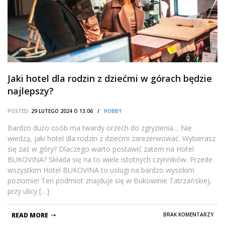
Jaki hotel dla rodzin z dziećmi w górach będzie
najlepszy?
POSTED:
29 LUTEGO 2024 O 13:06 /
HOBBY
Bardzo dużo osób ma twardy orzech do zgryzienia… Nie
wiedzą, jaki hotel dla rodzin z dziećmi zarezerwować. Wybierasz
się zaś w góry? Dlaczego warto postawić zatem na Hotel
BUKOVINA? Składa się na to wiele istotnych czynników. Przede
wszystkim Hotel BUKOVINA to usługi na bardzo wysokim
poziomie! Ten podmiot znajduje się w Bukowinie Tatrzańskiej,
przy ulicy […]
READ MORE
BRAK KOMENTARZY