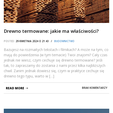
Drewno termowane: jakie ma właściwości?
POSTED:
29 KWIETNIA 2024 O 21:43 /
BUDOWNICTWO
Bazujesz na rozmaitych tekstach i filmikach? A może na tym, co
mają do powiedzenia (w tym temacie) Twoi znajomi? Cały czas
jednak nie wiesz, czym cechuje się drewno termowane? Jeśli
tak, to zapraszamy do zostania z nami przez kilka najbliższych
chwil. Zanim jednak dowiesz się, czym w praktyce cechuje się
drewno tego typu, warto w […]
READ MORE
BRAK KOMENTARZY