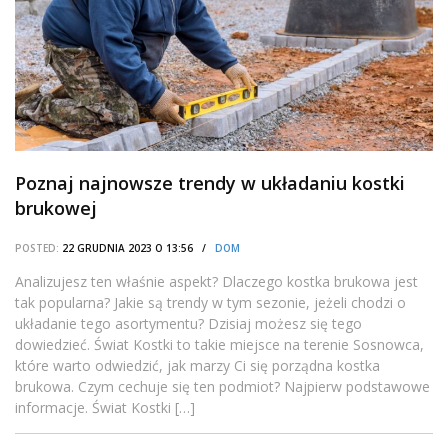
Poznaj najnowsze trendy w układaniu kostki
brukowej
POSTED:
22 GRUDNIA 2023 O 13:56 /
DOM
Analizujesz ten właśnie aspekt? Dlaczego kostka brukowa jest
tak popularna? Jakie są trendy w tym sezonie, jeżeli chodzi o
układanie tego asortymentu? Dzisiaj możesz się tego
dowiedzieć. Świat Kostki to takie miejsce na terenie Sosnowca,
które warto odwiedzić, jak marzy Ci się porządna kostka
brukowa. Czym cechuje się ten podmiot? Najpierw podstawowe
informacje. Świat Kostki […]