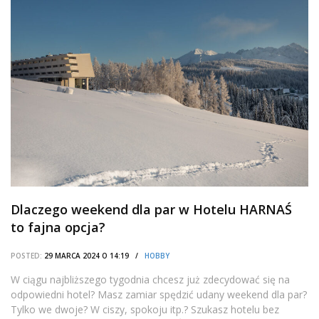
Dlaczego weekend dla par w Hotelu HARNAŚ
to fajna opcja?
POSTED:
29 MARCA 2024 O 14:19 /
HOBBY
W ciągu najbliższego tygodnia chcesz już zdecydować się na
odpowiedni hotel? Masz zamiar spędzić udany weekend dla par?
Tylko we dwoje? W ciszy, spokoju itp.? Szukasz hotelu bez