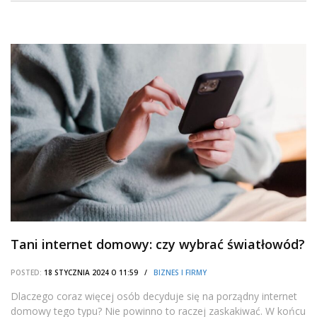
Tani internet domowy: czy wybrać światłowód?
POSTED:
18 STYCZNIA 2024 O 11:59 /
BIZNES I FIRMY
Dlaczego coraz więcej osób decyduje się na porządny internet
domowy tego typu? Nie powinno to raczej zaskakiwać. W końcu