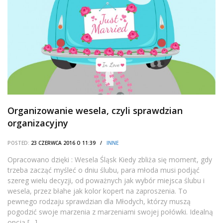
Organizowanie wesela, czyli sprawdzian
organizacyjny
POSTED:
23 CZERWCA 2016 O 11:39 /
INNE
Opracowano dzięki : Wesela Śląsk Kiedy zbliża się moment, gdy
trzeba zacząć myśleć o dniu ślubu, para młoda musi podjąć
szereg wielu decyzji, od poważnych jak wybór miejsca ślubu i
wesela, przez błahe jak kolor kopert na zaproszenia. To
pewnego rodzaju sprawdzian dla Młodych, którzy muszą
pogodzić swoje marzenia z marzeniami swojej połówki. Idealną
opcją […]