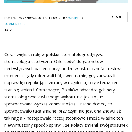
SHARE
POSTED:
23 CZERWCA 2016 O 14:09 / BY
MACIEJR
/
COMMENTS (0)
TAGS:
Coraz większą rolę w polskiej stomatologii odgrywa
stomatologia estetyczna. O ile kiedyś do gabinetów
dentystycznych pacjenci przychodzili w ostateczności, czyli w
momencie, gdy odczuwali ból, ewentualnie, gdy zauważali
naprawdę niepokojące zmiany w uzębieniu, o tyle teraz, ten
stan się zmienił. Coraz więcej Polaków odwiedza gabinety
stomatologiczne z własnego wyboru, nie jest to już
spowodowane wyższą koniecznością. Trudno dociec, co
spowodowało taką zmianę, przy czym nie jest ona znowu aż
tak nagła – następowała raczej stopniowo i może właśnie ten
niewymuszony sposób sprawił, że Polacy zmienili swój stosunek