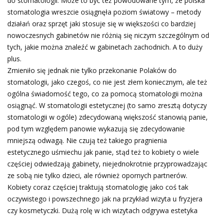
do stomatologii. Może to być też powodowane tym, że polska
stomatologia wreszcie osiągnęła poziom światowy – metody
działań oraz sprzęt jaki stosuje się w większości co bardziej
nowoczesnych gabinetów nie różnią się niczym szczególnym od
tych, jakie można znaleźć w gabinetach zachodnich. A to duży
plus.
Zmieniło się jednak nie tylko przekonanie Polaków do
stomatologii, jako czegoś, co nie jest złem koniecznym, ale też
ogólna świadomość tego, co za pomocą stomatologii można
osiągnąć. W stomatologii estetycznej (to samo zresztą dotyczy
stomatologii w ogóle) zdecydowaną większość stanowią panie,
pod tym względem panowie wykazują się zdecydowanie
mniejszą odwagą. Nie czują też takiego pragnienia
estetycznego uśmiechu jak panie, stąd też to kobiety o wiele
częściej odwiedzają gabinety, niejednokrotnie przyprowadzając
ze sobą nie tylko dzieci, ale również opornych partnerów.
Kobiety coraz częściej traktują stomatologię jako coś tak
oczywistego i powszechnego jak na przykład wizyta u fryzjera
czy kosmetyczki. Dużą rolę w ich wizytach odgrywa estetyka