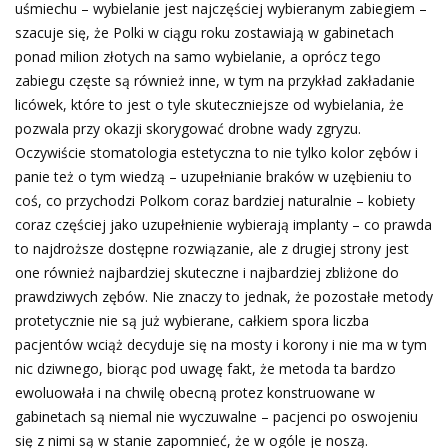
uśmiechu – wybielanie jest najczęściej wybieranym zabiegiem –
szacuje się, że Polki w ciągu roku zostawiają w gabinetach
ponad milion złotych na samo wybielanie, a oprócz tego
zabiegu częste są również inne, w tym na przykład zakładanie
licówek, które to jest o tyle skuteczniejsze od wybielania, że
pozwala przy okazji skorygować drobne wady zgryzu.
Oczywiście stomatologia estetyczna to nie tylko kolor zębów i
panie też o tym wiedzą – uzupełnianie braków w uzębieniu to
coś, co przychodzi Polkom coraz bardziej naturalnie – kobiety
coraz częściej jako uzupełnienie wybierają implanty – co prawda
to najdroższe dostępne rozwiązanie, ale z drugiej strony jest
one również najbardziej skuteczne i najbardziej zbliżone do
prawdziwych zębów. Nie znaczy to jednak, że pozostałe metody
protetycznie nie są już wybierane, całkiem spora liczba
pacjentów wciąż decyduje się na mosty i korony i nie ma w tym
nic dziwnego, biorąc pod uwagę fakt, że metoda ta bardzo
ewoluowała i na chwilę obecną protez konstruowane w
gabinetach są niemal nie wyczuwalne – pacjenci po oswojeniu
się z nimi są w stanie zapomnieć, że w ogóle je noszą.