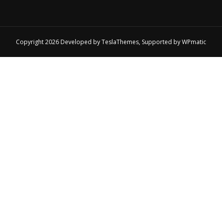
Copyright 2026 Developed by
TeslaThemes
, Supported by
WPmatic