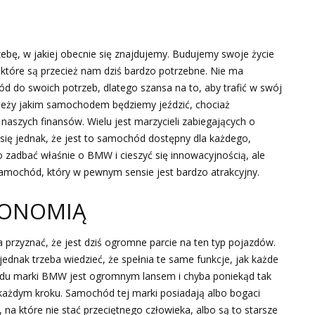
ebę, w jakiej obecnie się znajdujemy. Budujemy swoje życie
które są przecież nam dziś bardzo potrzebne. Nie ma
do swoich potrzeb, dlatego szansa na to, aby trafić w swój
 zależy jakim samochodem będziemy jeździć, chociaż
naszych finansów. Wielu jest marzycieli zabiegających o
ię jednak, że jest to samochód dostępny dla każdego,
 zadbać właśnie o BMW i cieszyć się innowacyjnością, ale
 samochód, który w pewnym sensie jest bardzo atrakcyjny.
KONOMIĄ
rzyznać, że jest dziś ogromne parcie na ten typ pojazdów.
ednak trzeba wiedzieć, że spełnia te same funkcje, jak każde
odu marki BMW jest ogromnym lansem i chyba poniekąd tak
 każdym kroku. Samochód tej marki posiadają albo bogaci
 na które nie stać przeciętnego człowieka, albo są to starsze