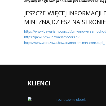
abyśmy mogli bez problemu przemieszczać się 
JESZCZE WIĘCEJ INFORMACJ
MINI ZNAJDZIESZ NA STRONIE
https://www.bawariamotors.pl/bmw/nowe-samocho
https://janki.bmw-bawariamotors.pl/
http://www.warszawa.bawariamotors.mini.com.pl/pl
KLIENCI