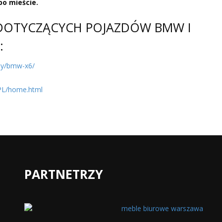
po mieście.
I DOTYCZĄCYCH POJAZDÓW BMW I
:
dy/bmw-x6/
_PL/home.html
PARTNETRZY