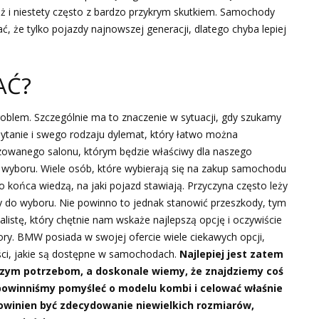
ż i niestety często z bardzo przykrym skutkiem. Samochody
 że tylko pojazdy najnowszej generacji, dlatego chyba lepiej
AĆ?
oblem. Szczególnie ma to znaczenie w sytuacji, gdy szukamy
ytanie i swego rodzaju dylemat, który łatwo można
yzowanego salonu, którym będzie właściwy dla naszego
yboru. Wiele osób, które wybierają się na zakup samochodu
 końca wiedzą, na jaki pojazd stawiają. Przyczyna często leży
ny do wyboru. Nie powinno to jednak stanowić przeszkody, tym
alistę, który chętnie nam wskaże najlepszą opcję i oczywiście
ry. BMW posiada w swojej ofercie wiele ciekawych opcji,
ści, jakie są dostępne w samochodach.
Najlepiej jest zatem
zym potrzebom, a doskonale wiemy, że znajdziemy coś
 powinniśmy pomyśleć o modelu kombi i celować właśnie
winien być zdecydowanie niewielkich rozmiarów,