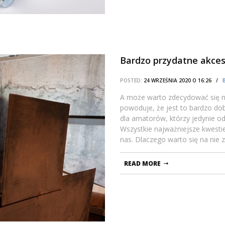
Bardzo przydatne akces
POSTED:
24 WRZEŚNIA 2020 O 16:26 /
A może warto zdecydować się n
powoduje, że jest to bardzo dob
dla amatorów, którzy jedynie o
Wszystkie najważniejsze kwesti
nas. Dlaczego warto się na nie
READ MORE