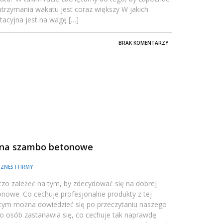
utrzymania wakatu jest coraz większy W jakich
tacyjna jest na wagę […]
BRAK KOMENTARZY
i na szambo betonowe
IZNES I FIRMY
zo zależeć na tym, by zdecydować się na dobrej
onowe. Co cechuje profesjonalne produkty z tej
O tym można dowiedzieć się po przeczytaniu naszego
żo osób zastanawia się, co cechuje tak naprawdę