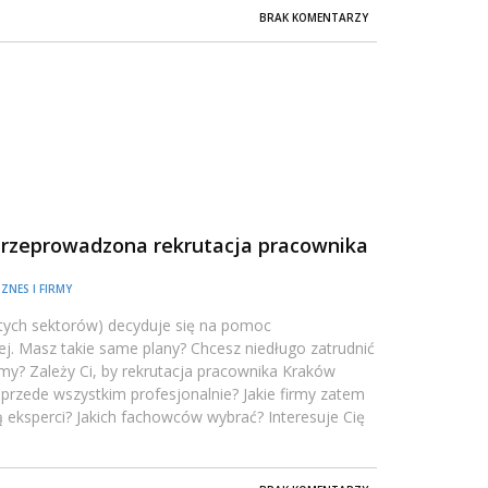
BRAK KOMENTARZY
przeprowadzona rekrutacja pracownika
IZNES I FIRMY
tych sektorów) decyduje się na pomoc
nej. Masz takie same plany? Chcesz niedługo zatrudnić
my? Zależy Ci, by rekrutacja pracownika Kraków
z przede wszystkim profesjonalnie? Jakie firmy zatem
ą eksperci? Jakich fachowców wybrać? Interesuje Cię