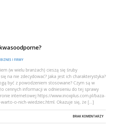
y kwasoodporne?
/
BIZNES I FIRMY
em (w wielu branżach) cieszą się śruby
ię na nie zdecydować? Jaka jest ich charakterystyka?
 mogą być z powodzeniem stosowane? Czym są w
 cennych informacji w odniesieniu do tej sprawy
tronie internetowej https://www.inoxplus.com.pl/baza-
arto-o-nich-wiedziec.html. Okazuje się, że […]
BRAK KOMENTARZY