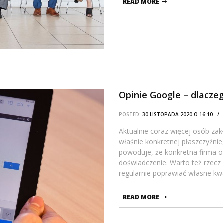
READ MORE
Opinie Google – dlaczeg
POSTED:
30 LISTOPADA 2020 O 16:10 
Aktualnie coraz więcej osób zak
właśnie konkretnej płaszczyźnie
powoduje, że konkretna firma o
doświadczenie. Warto też rzecz 
regularnie poprawiać własne kwal
READ MORE