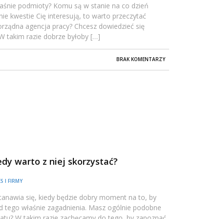
właśnie podmioty? Komu są w stanie na co dzień
nie kwestie Cię interesują, to warto przeczytać
orządna agencja pracy? Chcesz dowiedzieć się
W takim razie dobrze byłoby […]
BRAK KOMENTARZY
edy warto z niej skorzystać?
S I FIRMY
tanawia się, kiedy będzie dobry moment na to, by
d tego właśnie zagadnienia. Masz ogólnie podobne
atu? W takim razie zachęcamy do tego, by zapoznać