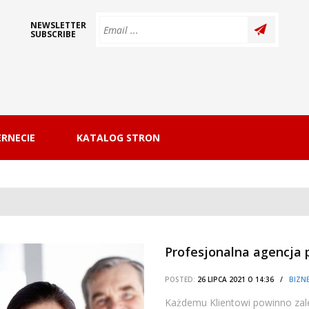
NEWSLETTER
SUBSCRIBE
RNECIE
KATALOG STRON
Profesjonalna agencja
POSTED:
26 LIPCA 2021 O 14:36 /
BIZNE
Każdemu Klientowi powinno zale