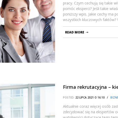
pracy. Czym cechują się takie 
pomóc eksperci? Jeśli takie właś
poniższy wpis. Jakie cechy ma p
wszystkich kluczowych faktów? 
READ MORE
Firma rekrutacyjna – ki
POSTED:
22 LIPCA 2021 O 16:10 /
BIZNE
Aktualnie coraz więcej osób zas
zdecydować się na ekspertów o
wątpliwości dotyczące tego tem