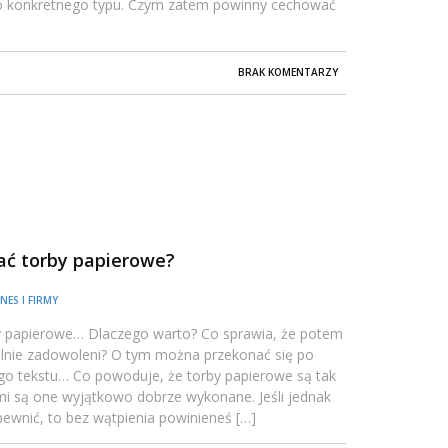
go konkretnego typu. Czym zatem powinny cechować
BRAK KOMENTARZY
ać torby papierowe?
NES I FIRMY
y papierowe… Dlaczego warto? Co sprawia, że potem
ralnie zadowoleni? O tym można przekonać się po
ego tekstu… Co powoduje, że torby papierowe są tak
mi są one wyjątkowo dobrze wykonane. Jeśli jednak
pewnić, to bez wątpienia powinieneś […]