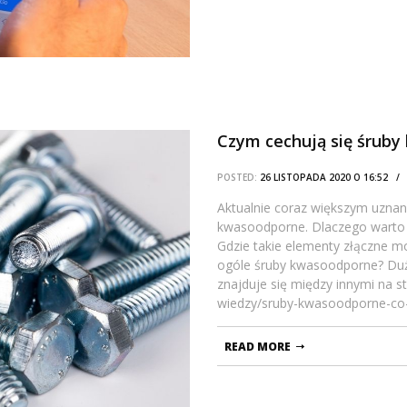
Czym cechują się śrub
POSTED:
26 LISTOPADA 2020 O 16:52 
Aktualnie coraz większym uznani
kwasoodporne. Dlaczego warto s
Gdzie takie elementy złączne
ogóle śruby kwasoodporne? Dużo
znajduje się między innymi na s
wiedzy/sruby-kwasoodporne-co-w
READ MORE