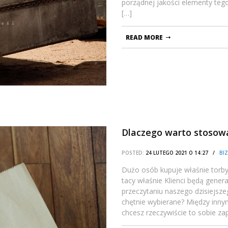
porządnej jakości elementy te
[…]
READ MORE
Dlaczego warto stosow
POSTED:
24 LUTEGO 2021 O 14:27 /
BIZ
Dużo osób kupuje właśnie torb
tacy właśnie Klienci będą gene
przeczytaniu naszego dzisiejsz
chętnie wybierane? Między inny
chcesz rzeczywiście to sobie za