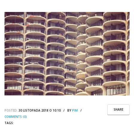
SHARE
POSTED:
30 LISTOPADA 2018 O 10:10 / BY
PIM
/
COMMENTS (0)
TAGS: