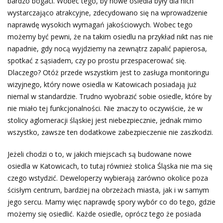
bardzo bogaci. Wobec tego, by nowe osiedla były dla nich
wystarczająco atrakcyjne, zdecydowano się na wprowadzenie
naprawdę wysokich wymagań jakościowych. Wobec tego
możemy być pewni, że na takim osiedlu na przykład nikt nas nie
napadnie, gdy nocą wyjdziemy na zewnątrz zapalić papierosa,
spotkać z sąsiadem, czy po prostu przespacerować się.
Dlaczego? Otóż przede wszystkim jest to zasługa monitoringu
wizyjnego, który nowe osiedla w Katowicach posiadają już
niemal w standardzie. Trudno wyobrazić sobie osiedle, które by
nie miało tej funkcjonalności. Nie znaczy to oczywiście, że w
stolicy aglomeracji śląskiej jest niebezpiecznie, jednak mimo
wszystko, zawsze ten dodatkowe zabezpieczenie nie zaszkodzi.
Jeżeli chodzi o to, w jakich miejscach są budowane nowe
osiedla w Katowicach, to tutaj również stolica Śląska nie ma się
czego wstydzić. Deweloperzy wybierają zarówno okolice poza
ścisłym centrum, bardziej na obrzeżach miasta, jak i w samym
jego sercu. Mamy więc naprawdę spory wybór co do tego, gdzie
możemy się osiedlić. Każde osiedle, oprócz tego że posiada