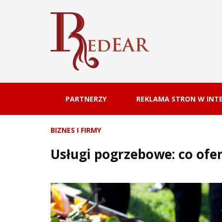
PARTNERZY
REKLAMA STRON W INTE
BIZNES I FIRMY
Usługi pogrzebowe: co ofer