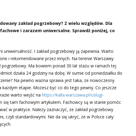
ndowany zakład pogrzebowy? Z wielu względów. Dla
są fachowe i zarazem uniwersalne. Sprawdź poniżej, co
nymi uniwersalność. I zakład pogrzebowy ją zapewnia. Warto
one i rekomendowane przez innych. Na terenie Warszawy
kład pogrzebowy. Ma bowiem ponad 30 lat stażu w ramach tej
podmiot działa 24 godziny na dobę. W sumie od poniedziałku do
aczenie? Na pewno ważna sprawa jest taka, że nowoczesny
a każdym etapie. Możesz być co do tego pewny. Co jeszcze
 razie warto wejść na
https://kalla.warszawa.pl/uslugi-
ym się tam fachowym artykułem. Fachowcy są w stanie pomóc
wać w praktyce. Należy zaznaczyć, że zakład pogrzebowy
, czyli standardowymi. Nie da się ukryć, że w Polsce cały
ących.