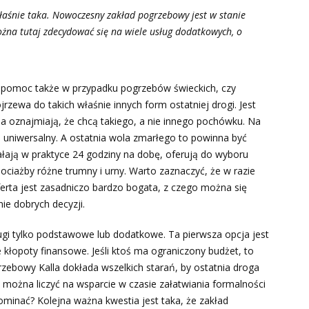
 właśnie taka. Nowoczesny zakład pogrzebowy jest w stanie
na tutaj zdecydować się na wiele usług dodatkowych, o
e pomoc także w przypadku pogrzebów świeckich, czy
rzewa do takich właśnie innych form ostatniej drogi. Jest
cia oznajmiają, że chcą takiego, a nie innego pochówku. Na
o uniwersalny. A ostatnia wola zmarłego to powinna być
iałają w praktyce 24 godziny na dobę, oferują do wyboru
hociażby różne trumny i urny. Warto zaznaczyć, że w razie
erta jest zasadniczo bardzo bogata, z czego można się
ie dobrych decyzji.
ugi tylko podstawowe lub dodatkowe. Ta pierwsza opcja jest
 kłopoty finansowe. Jeśli ktoś ma ograniczony budżet, to
rzebowy Kalla dokłada wszelkich starań, by ostatnia droga
 można liczyć na wsparcie w czasie załatwiania formalności
ominać? Kolejna ważna kwestia jest taka, że zakład