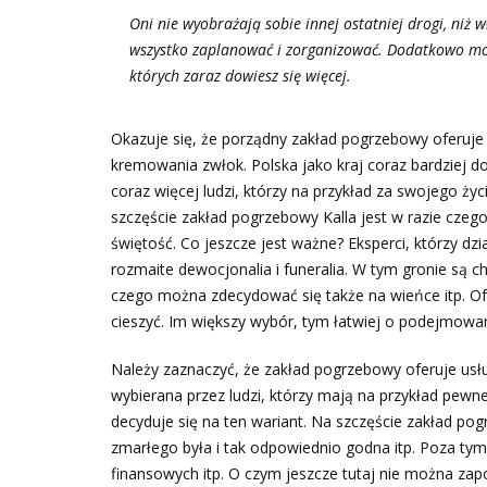
Oni nie wyobrażają sobie innej ostatniej drogi, niż
wszystko zaplanować i zorganizować. Dodatkowo moż
których zaraz dowiesz się więcej.
Okazuje się, że porządny zakład pogrzebowy oferuj
kremowania zwłok. Polska jako kraj coraz bardziej doj
coraz więcej ludzi, którzy na przykład za swojego ży
szczęście zakład pogrzebowy Kalla jest w razie czeg
świętość. Co jeszcze jest ważne? Eksperci, którzy dz
rozmaite dewocjonalia i funeralia. W tym gronie są c
czego można zdecydować się także na wieńce itp. Of
cieszyć. Im większy wybór, tym łatwiej o podejmowan
Należy zaznaczyć, że zakład pogrzebowy oferuje usł
wybierana przez ludzi, którzy mają na przykład pewne
decyduje się na ten wariant. Na szczęście zakład pog
zmarłego była i tak odpowiednio godna itp. Poza tym
finansowych itp. O czym jeszcze tutaj nie można zap