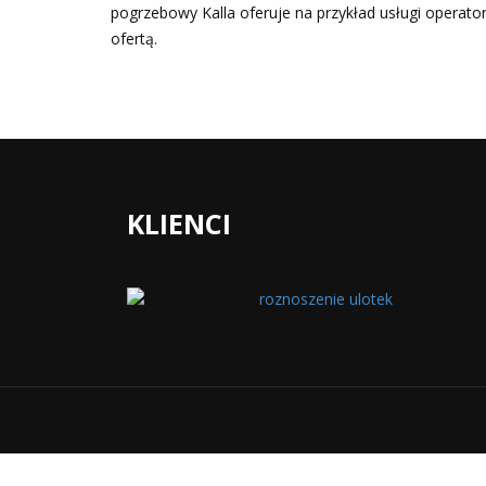
pogrzebowy Kalla oferuje na przykład usługi operato
ofertą.
KLIENCI